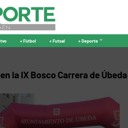
ptvo
+ Fútbol
+ Futsal
+ Deporte
 en la IX Bosco Carrera de Úbeda