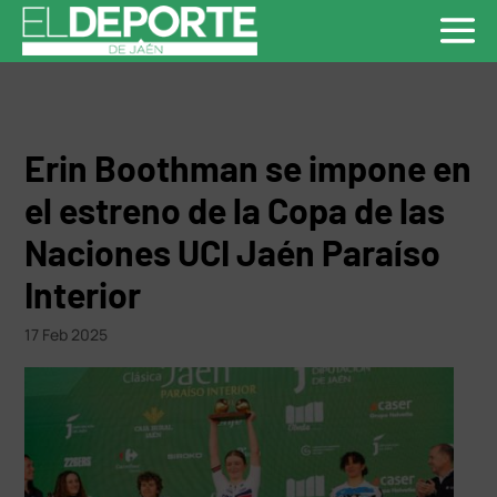
Erin Boothman se impone en
el estreno de la Copa de las
Naciones UCI Jaén Paraíso
Interior
17 Feb 2025