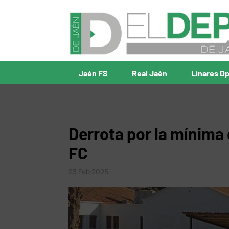
Jaén FS
Real Jaén
Linares D
Derrota por la mínima 
FC
23 Feb 2025