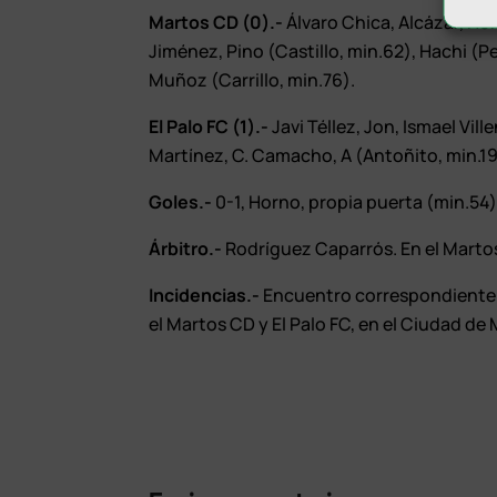
Martos CD (0).-
Álvaro Chica, Alcázar, Ho
Jiménez, Pino (Castillo, min.62), Hachi (
Muñoz (Carrillo, min.76).
El Palo FC (1).-
Javi Téllez, Jon, Ismael Vil
Martínez, C. Camacho, A (Antoñito, min.19
Goles.-
0-1, Horno, propia puerta (min.54
Árbitro.-
Rodríguez Caparrós. En el Martos,
Incidencias.-
Encuentro correspondiente a 
el Martos CD y El Palo FC, en el Ciudad de