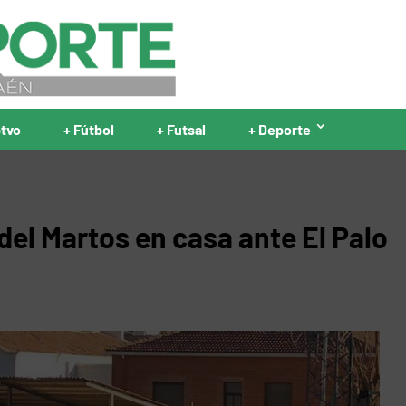
ptvo
+ Fútbol
+ Futsal
+ Deporte
del Martos en casa ante El Palo