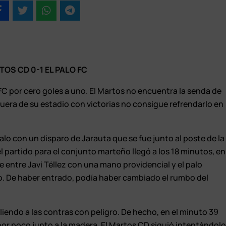
OS CD 0-1 EL PALO FC
FC por cero goles a uno. El Martos no encuentra la senda de
fuera de su estadio con victorias no consigue refrendarlo en
lo con un disparo de Jarauta que se fue junto al poste de la
el partido para el conjunto marteño llegó a los 18 minutos, en
 entre Javi Téllez con una mano providencial y el palo
ño. De haber entrado, podía haber cambiado el rumbo del
liendo a las contras con peligro. De hecho, en el minuto 39
 por poco junto a la madera. El Martos CD siguió intentándol