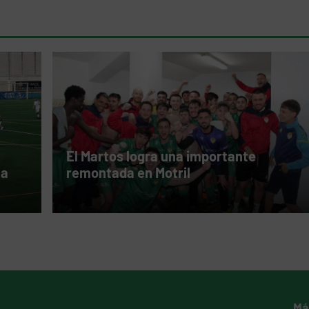
El Martos logra una importante
ta
remontada en Motril
Má