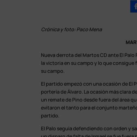
Crónica y foto: Paco Mena
MART
Nueva derrota del Martos CD ante El Palo 
la victoria en su campo y lo que consigue 
su campo.
El partido empezó con una ocasión de El Pa
portería de Álvaro. La ocasión más clara d
un remate de Pino desde fuera del área que
evitaron el tanto para el conjunto marte
partido.
El Palo seguía defendiendo con orden y sa
un disparo de falta de Ismael se fue fuera