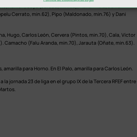
rno, Ramón, Gaye (Jurado, min.62), Adrián Ruiz, David
Pepelu Cerrato, min.62), Pipo (Maldonado, min.76) y Dani
lena, Hugo, Carlos León, Cervera (Pintos, min.70), Cala, Víctor
). Camacho (Falu Aranda, min.70), Jarauta (Oñate, min.63).
)
 amarilla para Horno. En El Palo, amarilla para Carlos León.
la jornada 23 de liga en el grupo IX de la Tercera RFEF entre
 Martos.