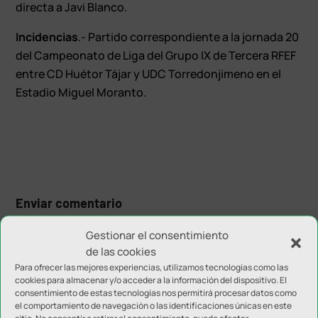
directa a Javi Blanco.
Incidencias
.- Partido correspondiente a la jornada 20
del Campeonato de Liga del Grupo IX de Tercera RFEF
entre CD Huétor Tájar y UDC Torredonjimeno en el
Estadio Miguel Moranto.
Enviar comentario
Tu dirección de correo electrónico no será publicada.
Los
Gestionar el consentimiento
campos obligatorios están marcados con
*
de las cookies
Para ofrecer las mejores experiencias, utilizamos tecnologías como las
cookies para almacenar y/o acceder a la información del dispositivo. El
consentimiento de estas tecnologías nos permitirá procesar datos como
el comportamiento de navegación o las identificaciones únicas en este