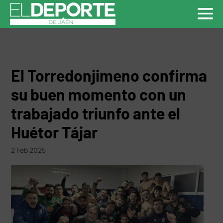
El Torredonjimeno confirma
su buen momento con un
trabajado triunfo ante el
Huétor Tájar
2 Feb 2025