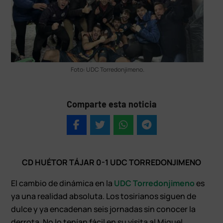
Foto: UDC Torredonjimeno.
Comparte esta noticia
CD HUÉTOR TÁJAR 0-1 UDC TORREDONJIMENO
El cambio de dinámica en la
UDC Torredonjimeno
es
ya una realidad absoluta. Los tosirianos siguen de
dulce y ya encadenan seis jornadas sin conocer la
derrota. No lo tenían fácil en su visita al Miguel