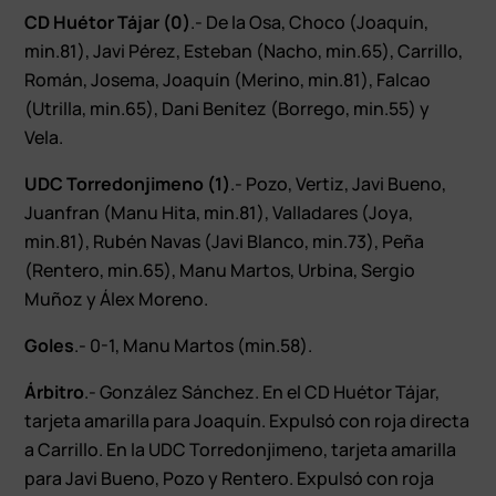
CD Huétor Tájar (0)
.- De la Osa, Choco (Joaquín,
min.81), Javi Pérez, Esteban (Nacho, min.65), Carrillo,
Román, Josema, Joaquín (Merino, min.81), Falcao
(Utrilla, min.65), Dani Benítez (Borrego, min.55) y
Vela.
UDC Torredonjimeno (1)
.- Pozo, Vertiz, Javi Bueno,
Juanfran (Manu Hita, min.81), Valladares (Joya,
min.81), Rubén Navas (Javi Blanco, min.73), Peña
(Rentero, min.65), Manu Martos, Urbina, Sergio
Muñoz y Álex Moreno.
Goles
.- 0-1, Manu Martos (min.58).
Árbitro
.- González Sánchez. En el CD Huétor Tájar,
tarjeta amarilla para Joaquín. Expulsó con roja directa
a Carrillo. En la UDC Torredonjimeno, tarjeta amarilla
para Javi Bueno, Pozo y Rentero. Expulsó con roja