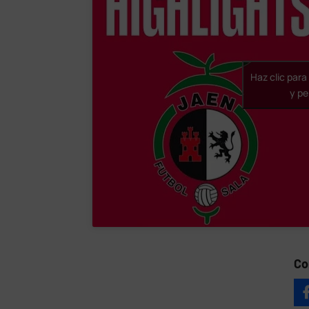
Haz clic par
y pe
Co