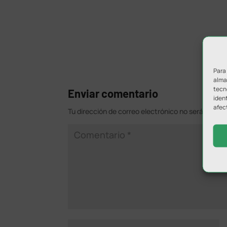
Para
almac
tecn
Enviar comentario
ident
afec
Tu dirección de correo electrónico no será public