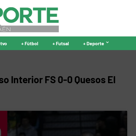
ptvo
+ Fútbol
+ Futsal
+ Deporte
o Interior FS 0-0 Quesos El