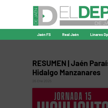
Jaén FS
Real Jaén
Linares D
RESUMEN | Jaén Paraís
Hidalgo Manzanares
26 Ene 2025