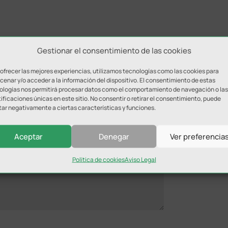
Gestionar el consentimiento de las cookies
 ofrecer las mejores experiencias, utilizamos tecnologías como las cookies para
enar y/o acceder a la información del dispositivo. El consentimiento de estas
ologías nos permitirá procesar datos como el comportamiento de navegación o las
ificaciones únicas en este sitio. No consentir o retirar el consentimiento, puede
tar negativamente a ciertas características y funciones.
ada.
Los campos obligatorios están marcados con
*
Aceptar
Denegar
Ver preferencia
Política de cookies
Aviso Legal