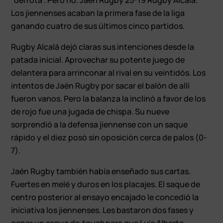
Los jiennenses acaban la primera fase de la liga
ganando cuatro de sus últimos cinco partidos.
Rugby Alcalá dejó claras sus intenciones desde la
patada inicial. Aprovechar su potente juego de
delantera para arrinconar al rival en su veintidós. Los
intentos de Jaén Rugby por sacar el balón de allí
fueron vanos. Pero la balanza la inclinó a favor de los
de rojo fue una jugada de chispa. Su nueve
sorprendió a la defensa jiennense con un saque
rápido y el diez posó sin oposición cerca de palos (0-
7).
Jaén Rugby también había enseñado sus cartas.
Fuertes en melé y duros en los placajes. El saque de
centro posterior al ensayo encajado le concedió la
iniciativa los jiennenses. Les bastaron dos fases y
ganar un saque de
touch
para que Luis Alberto