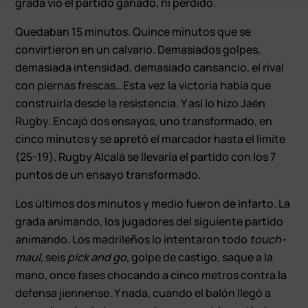
grada vio el partido ganado, ni perdido.
Quedaban 15 minutos. Quince minutos que se
convirtieron en un calvario. Demasiados golpes,
demasiada intensidad, demasiado cansancio, el rival
con piernas frescas…Esta vez la victoria había que
construirla desde la resistencia. Y así lo hizo Jaén
Rugby. Encajó dos ensayos, uno transformado, en
cinco minutos y se apretó el marcador hasta el límite
(25-19). Rugby Alcalá se llevaría el partido con los 7
puntos de un ensayo transformado.
Los últimos dos minutos y medio fueron de infarto. La
grada animando, los jugadores del siguiente partido
animando. Los madrileños lo intentaron todo
touch-
maul
, seis
pick and go
, golpe de castigo, saque a la
mano, once fases chocando a cinco metros contra la
defensa jiennense. Y nada, cuando el balón llegó a