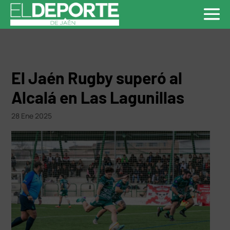
El Jaén Rugby superó al
Alcalá en Las Lagunillas
28 Ene 2025