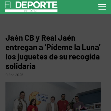
Jaén CB y Real Jaén
entregan a ‘Pídeme la Luna’
los juguetes de su recogida
solidaria
9 Ene 2025