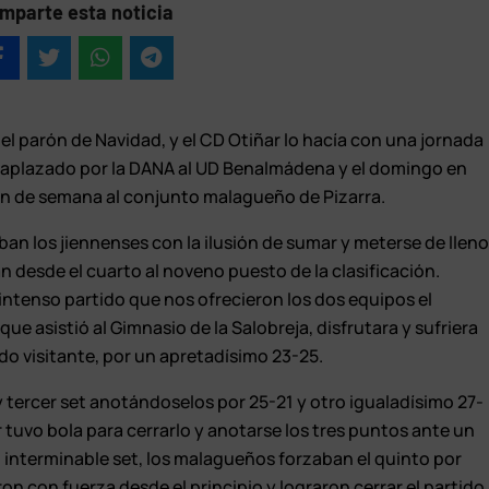
mparte esta noticia
 parón de Navidad, y el CD Otiñar lo hacía con una jornada
o aplazado por la DANA al UD Benalmádena y el domingo en
fin de semana al conjunto malagueño de Pizarra.
n los jiennenses con la ilusión de sumar y meterse de llen
n desde el cuarto al noveno puesto de la clasificación.
intenso partido que nos ofrecieron los dos equipos el
e asistió al Gimnasio de la Salobreja, disfrutara y sufriera
ado visitante, por un apretadísimo 23-25.
y tercer set anotándoselos por 25-21 y otro igualadísimo 27-
ar tuvo bola para cerrarlo y anotarse los tres puntos ante un
asi interminable set, los malagueños forzaban el quinto por
eron con fuerza desde el principio y lograron cerrar el partido