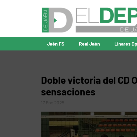
Jaén FS
Real Jaén
Linares D
Doble victoria del CD 
sensaciones
17 Ene 2025