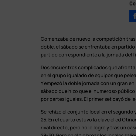
Co
Comenzaba de nuevo la competición tras el
doble, el sábado se enfrentaba en partid
partido correspondiente a la jornada del 
Dos encuentros complicados que afrontaba
en el grupo igualado de equipos que pelea
Y empezó la doble jornada con un gran en 
sábado que hizo que el numeroso público qu
por partes iguales. El primer set cayó de l
Se rehízo el conjunto local en el segundo 
25. En el cuarto estuvo la clave el cd Otiñ
rival directo, pero no lo logró y tras un c
28-30. Pero en el tie break los locales sali