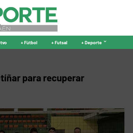
ptvo
+ Fútbol
+ Futsal
+ Deporte
Otíñar para recuperar