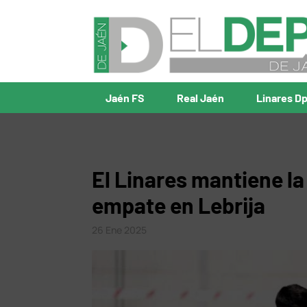
Jaén FS
Real Jaén
Linares D
El Linares mantiene l
empate en Lebrija
26 Ene 2025