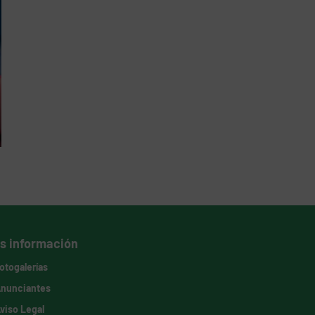
s información
otogalerías
nunciantes
viso Legal