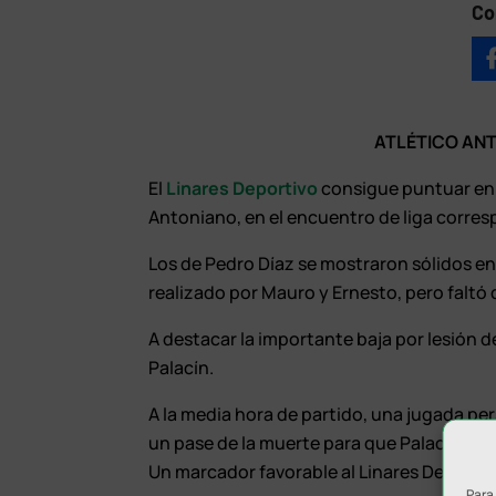
Co
ATLÉTICO ANT
El
Linares Deportivo
consigue puntuar en su
Antoniano, en el encuentro de liga corres
Los de Pedro Díaz se mostraron sólidos en
realizado por Mauro y Ernesto, pero faltó 
A destacar la importante baja por lesión d
Palacín.
A la media hora de partido, una jugada per
un pase de la muerte para que Palacín en b
Un marcador favorable al Linares Deportiv
Para