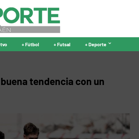
ptvo
+ Fútbol
+ Futsal
+ Deporte
a buena tendencia con un