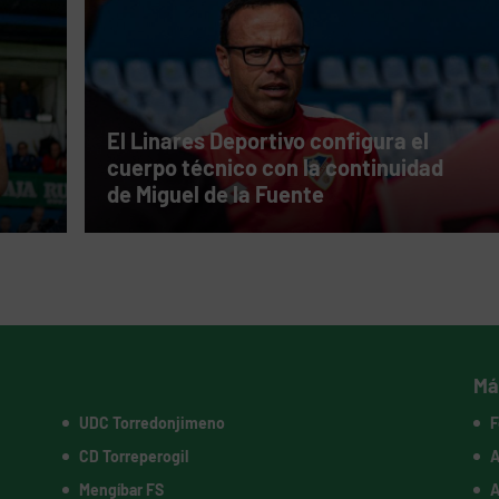
El Linares Deportivo configura el
cuerpo técnico con la continuidad
de Miguel de la Fuente
Má
UDC Torredonjimeno
F
CD Torreperogil
A
Mengíbar FS
A