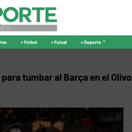
ptvo
+ Fútbol
+ Futsal
+ Deporte
 para tumbar al Barça en el Olivo