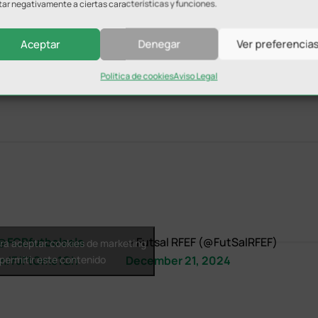
 Chino (9-4, min 40) han acabado de cerrar el resultado en
tar negativamente a ciertas características y funciones.
Aceptar
Denegar
Ver preferencia
Política de cookies
Aviso Legal
@FCBfutbolsala
— Futsal RFEF (@FutSalRFEF)
ara aceptar cookies de marketing
com/FJFtOms1Qh
 permitir este contenido
December 21, 2024