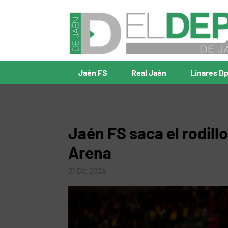
Jaén FS
Real Jaén
Linares D
Jaén FS saca el rodillo
Arena
21 Dic 2024