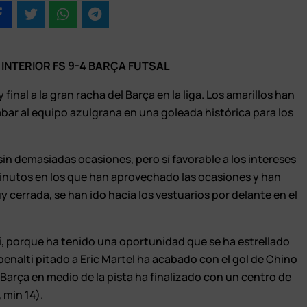
 INTERIOR FS 9-4 BARÇA FUTSAL
final a la gran racha del Barça en la liga. Los amarillos han
r al equipo azulgrana en una goleada histórica para los
 sin demasiadas ocasiones, pero sí favorable a los intereses
minutos en los que han aprovechado las ocasiones y han
 cerrada, se han ido hacia los vestuarios por delante en el
sí, porque ha tenido una oportunidad que se ha estrellado
n penalti pitado a Eric Martel ha acabado con el gol de Chino
 Barça en medio de la pista ha finalizado con un centro de
 min 14).