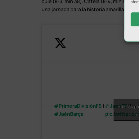
culé (8-3, min 38). Catela (8-4, min 40) y
afec
una jornada para la historia amarilla.
#PrimeraDivisiónFS
|
@JaenFS
9-4
Haz clic p
#JaénBarça
pic.twitter.
y