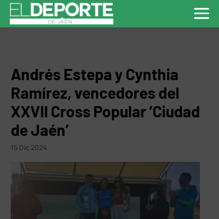
Andrés Estepa y Cynthia
Ramírez, vencedores del
XXVII Cross Popular ‘Ciudad
de Jaén’
15 Dic 2024