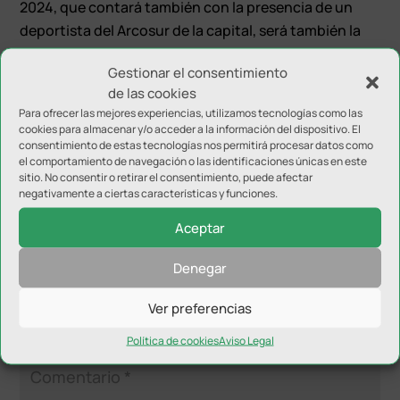
2024, que contará también con la presencia de un
deportista del Arcosur de la capital, será también la
sexta del Memorial José Julián Delgado ‘J’, que, como
Gestionar el consentimiento
cada año, servirá para recordar al que fuera socio
de las cookies
fundador y presidente del Club Santa Catalina de tiro
Para ofrecer las mejores experiencias, utilizamos tecnologías como las
con arco y entrenador de muchos de los arqueros de
cookies para almacenar y/o acceder a la información del dispositivo. El
la capital.
consentimiento de estas tecnologías nos permitirá procesar datos como
el comportamiento de navegación o las identificaciones únicas en este
sitio. No consentir o retirar el consentimiento, puede afectar
negativamente a ciertas características y funciones.
Aceptar
Denegar
Enviar comentario
Ver preferencias
Tu dirección de correo electrónico no será publicada.
Los
campos obligatorios están marcados con
*
Política de cookies
Aviso Legal