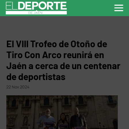
El VIII Trofeo de Otoño de
Tiro Con Arco reunirá en
Jaén a cerca de un centenar
de deportistas
22 Nov 2024