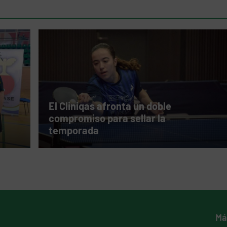
El Cliniqas afronta un doble
compromiso para sellar la
temporada
Má