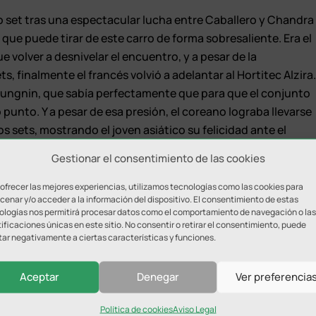
to set tras una espectacular lucha entre Caballero y Chandra
que puede tirar de este carro de forma sobresaliente. Era el
ue volver a desnivelar el encuentro, y a pesar de la
ts, finalmente el francés volvió a adelantar al Hortitec Alzira
Sungnin, que sabía perfectamente que para que el conjunto
 punto. Y a pesar de esa presión, el coreano lograba llevarse
s sets, mostrando el joven asiático su felicidad ante el
Gestionar el consentimiento de las cookies
es puntos, lo que hace que el equipo no se desenganche del
 ofrecer las mejores experiencias, utilizamos tecnologías como las cookies para
enar y/o acceder a la información del dispositivo. El consentimiento de estas
ologías nos permitirá procesar datos como el comportamiento de navegación o las
ificaciones únicas en este sitio. No consentir o retirar el consentimiento, puede
tar negativamente a ciertas características y funciones.
a tarde del viernes en Figueres, y es que a pesar del empate
ron en tan solo tres sets. En este encuentro debutaba por
Aceptar
Denegar
Ver preferencia
a Fukuoka.
Política de cookies
Aviso Legal