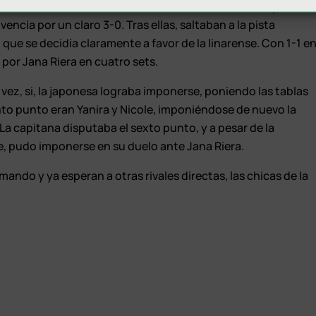
 abrir el duelo ante la italiana Nicole Arlia. Se vio superada
vencía por un claro 3-0. Tras ellas, saltaban a la pista
que se decidía claramente a favor de la linarense. Con 1-1 e
 por Jana Riera en cuatro sets.
vez, si, la japonesa lograba imponerse, poniendo las tablas
nto punto eran Yanira y Nicole, imponiéndose de nuevo la
La capitana disputaba el sexto punto, y a pesar de la
, pudo imponerse en su duelo ante Jana Riera.
ando y ya esperan a otras rivales directas, las chicas de la