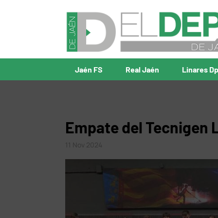
Jaén FS
Real Jaén
Linares D
Empate del Tecnigen L
11 Nov 2024