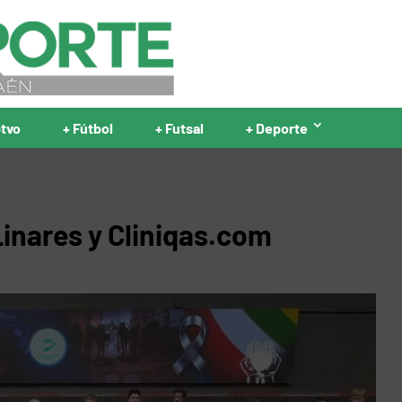
ptvo
+ Fútbol
+ Futsal
+ Deporte
inares y Cliniqas.com