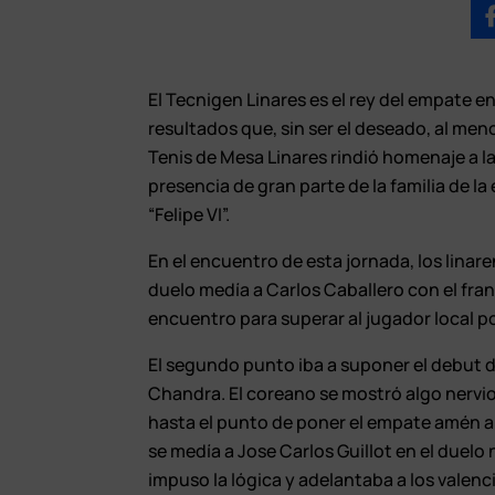
El Tecnigen Linares es el rey del empate en
resultados que, sin ser el deseado, al meno
Tenis de Mesa Linares rindió homenaje a la
presencia de gran parte de la familia de la
“Felipe VI”.
En el encuentro de esta jornada, los linar
duelo medía a Carlos Caballero con el fran
encuentro para superar al jugador local po
El segundo punto iba a suponer el debut d
Chandra. El coreano se mostró algo nervioso
hasta el punto de poner el empate amén al
se medía a Jose Carlos Guillot en el duelo 
impuso la lógica y adelantaba a los valen