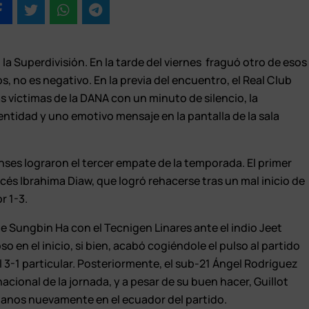
 la Superdivisión. En la tarde del viernes fraguó otro de esos
s, no es negativo. En la previa del encuentro, el Real Club
s víctimas de la DANA con un minuto de silencio, la
 entidad y uno emotivo mensaje en la pantalla de la sala
enses lograron el tercer empate de la temporada. El primer
cés Ibrahima Diaw, que logró rehacerse tras un mal inicio de
r 1-3.
e Sungbin Ha con el Tecnigen Linares ante el indio Jeet
 en el inicio, si bien, acabó cogiéndole el pulso al partido
 3-1 particular. Posteriormente, el sub-21 Ángel Rodríguez
nacional de la jornada, y a pesar de su buen hacer, Guillot
cianos nuevamente en el ecuador del partido.