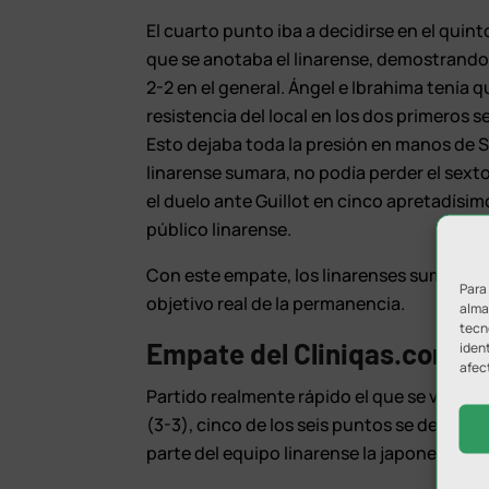
El cuarto punto iba a decidirse en el quin
que se anotaba el linarense, demostrando 
2-2 en el general. Ángel e Ibrahima tenía q
resistencia del local en los dos primeros se
Esto dejaba toda la presión en manos de 
linarense sumara, no podía perder el sexto
el duelo ante Guillot en cinco apretadísimo
público linarense.
Con este empate, los linarenses suman tr
Para
objetivo real de la permanencia.
almac
tecn
Empate del Cliniqas.com
ident
afec
Partido realmente rápido el que se vio en l
(3-3), cinco de los seis puntos se decidie
parte del equipo linarense la japonesa No