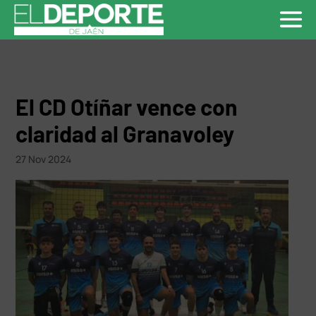
El CD Otíñar vence con
claridad al Granavoley
27 Nov 2024