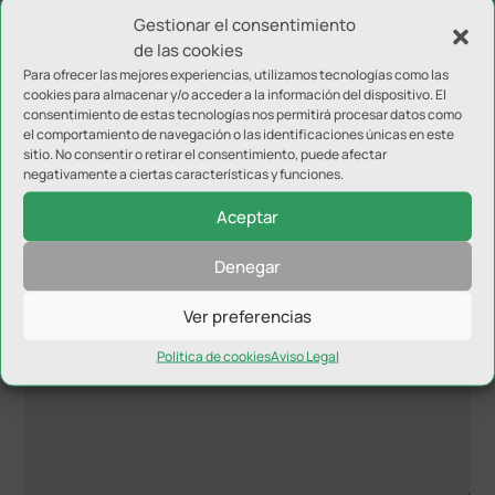
ocuparon las posiciones cuarta, quinta y sexta,
Gestionar el consentimiento
de las cookies
reconociendo así su esfuerzo y dedicación.
Para ofrecer las mejores experiencias, utilizamos tecnologías como las
cookies para almacenar y/o acceder a la información del dispositivo. El
consentimiento de estas tecnologías nos permitirá procesar datos como
el comportamiento de navegación o las identificaciones únicas en este
sitio. No consentir o retirar el consentimiento, puede afectar
negativamente a ciertas características y funciones.
Aceptar
Enviar comentario
Tu dirección de correo electrónico no será publicada.
Los
Denegar
campos obligatorios están marcados con
*
Ver preferencias
Política de cookies
Aviso Legal