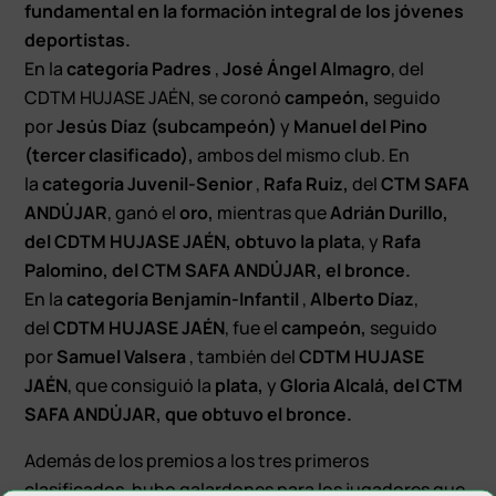
fundamental en la formación integral de los jóvenes
deportistas.
E
n la
categoría Padres
,
José Ángel Almagro
, del
CDTM HUJASE JAÉN, se coronó
campeón,
seguido
por
Jesús Díaz (subcampeón)
y
Manuel del Pino
(tercer clasificado),
ambos del mismo club. En
la
categoría Juvenil-Senior
,
Rafa Ruiz,
del
CTM SAFA
ANDÚJAR
, ganó el
oro,
mientras que
Adrián Durillo,
del CDTM HUJASE JAÉN, obtuvo la plata
, y
Rafa
Palomino, del CTM SAFA ANDÚJAR, el bronce.
E
n la
categoría Benjamín-Infantil
,
Alberto Díaz
,
del
CDTM HUJASE JAÉN
, fue el
campeón,
seguido
por
Samuel Valsera
, también del
CDTM HUJASE
JAÉN
, que consiguió la
plata,
y
Gloria Alcalá, del CTM
SAFA ANDÚJAR, que obtuvo el bronce.
Además de los premios a los tres primeros
clasificados, hubo galardones para los jugadores que