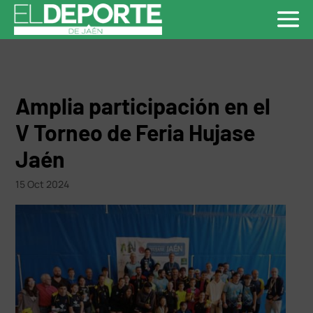
Amplia participación en el
V Torneo de Feria Hujase
Jaén
15 Oct 2024