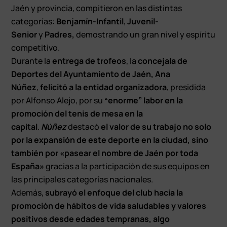
Jaén y provincia, compitieron en las distintas
categorías:
Benjamín-Infantil
,
Juvenil-
Senior
y
Padres,
demostrando un gran nivel y espíritu
competitivo.
D
urante la
entrega de trofeos
, la
concejala de
Deportes del Ayuntamiento de Jaén, Ana
Núñez
,
felicitó a la entidad organizadora
, presidida
por Alfonso Alejo, por su
“enorme” labor en la
promoción del tenis de mesa en la
capital
.
Núñez
destacó
el valor de su trabajo no solo
por la expansión de este deporte en la ciudad, sino
también por «pasear el nombre de Jaén por toda
España»
gracias a la participación de sus equipos en
las principales categorías nacionales.
Además,
subrayó el enfoque del club hacia la
promoción de hábitos de vida saludables y valores
positivos desde edades tempranas, algo