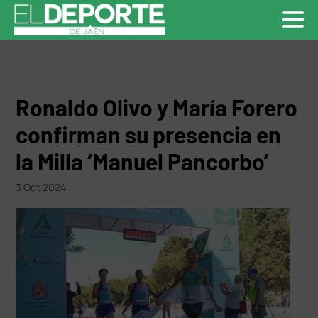
Ronaldo Olivo y María Forero
confirman su presencia en
la Milla ‘Manuel Pancorbo’
3 Oct 2024