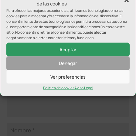
de las cookies
Para ofrecer las mejores experiencias, utilizamos tecnologías como las
cookies para almacenar y/o acceder a la información del dispositivo. El
consentimiento de estas tecnologías nos permitirá procesar datos como
el comportamiento de navegación o las identificaciones únicas en este
sitio. No consentir o retirar el consentimiento, puede afectar
negativamente a ciertas características y funciones.
Enviar comentario
Aceptar
Tu dirección de correo electrónico no será publicada.
Los
campos obligatorios están marcados con
*
Denegar
Ver preferencias
Política de cookies
Aviso Legal