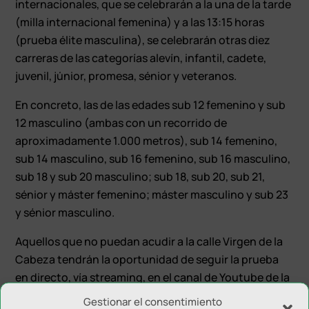
internacionales, que se celebrarán a la una de la tarde
(milla internacional femenina) y a las 13:15 horas
(prueba élite masculina), se celebrarán otras diez
carreras de las categorías alevín, infantil, cadete,
juvenil, júnior, promesa, sénior y veteranos.
En concreto, las de las edades sub 12 femenino y sub
12 masculino (ambas con un recorrido de
aproximadamente 1.000 metros), sub 14 femenino,
sub 14 masculino, sub 16 femenino, sub 16 masculino,
sub 18 y sub 20 masculino; sub 18, sub 20, sub 21,
sénior y máster femenino; máster masculino y sub 23
y sénior masculino.
Aquellos que no puedan acudir a la calle Virgen de la
Cabeza tendrán la oportunidad de seguir la prueba
en directo, vía streaming, en el canal de Youtube de la
plataforma Jaén, Ciudad del Atletismo.
Gestionar el consentimiento