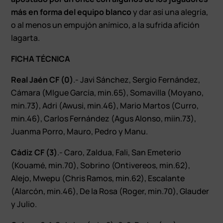
más en forma del equipo blanco
y dar así una alegría,
o al menos un empujón anímico, a la sufrida afición
lagarta.
FICHA TÉCNICA
Real Jaén CF (0)
.- Javi Sánchez, Sergio Fernández,
Cámara (MIgue García, min.65), Somavilla (Moyano,
min.73), Adri (Awusi, min.46), Mario Martos (Curro,
min.46), Carlos Fernández (Agus Alonso, miin.73),
Juanma Porro, Mauro, Pedro y Manu.
Cádiz CF (3)
.- Caro, Zaldua, Fali, San Emeterio
(Kouamé, min.70), Sobrino (Ontivereos, min.62),
Alejo, Mwepu (Chris Ramos, min.62), Escalante
(Alarcón, min.46), De la Rosa (Roger, min.70), Glauder
y Julio.