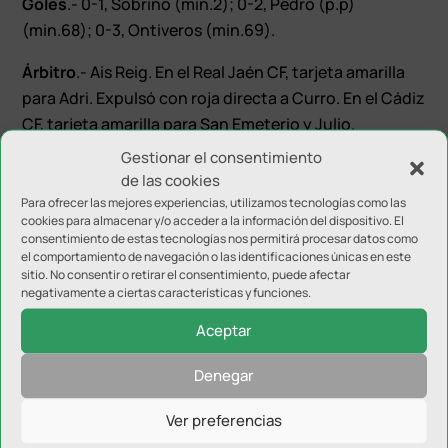
Goles
.- 0-1, Sobrino (min.2); 0-2, Pedro (p.p)
(min.68); 0-3, Ontiveros (min.69).
Árbitro
.- Ais Reig. En el Real Jaén CF, tarjeta amarilla
para Adri. Expulsó con roja directa a Curro. En el Cádiz
CF, tarjeta amarilla para San Emeterio y Julio.
Gestionar el consentimiento
incidencias
.- Partido correspondiente a la primera
de las cookies
eliminatoria de la Copa del Rey entre Real Jaén CF y
Para ofrecer las mejores experiencias, utilizamos tecnologías como las
Cádiz CF en el Estadio La Victoria.
cookies para almacenar y/o acceder a la información del dispositivo. El
consentimiento de estas tecnologías nos permitirá procesar datos como
el comportamiento de navegación o las identificaciones únicas en este
sitio. No consentir o retirar el consentimiento, puede afectar
negativamente a ciertas características y funciones.
Aceptar
Denegar
Ver preferencias