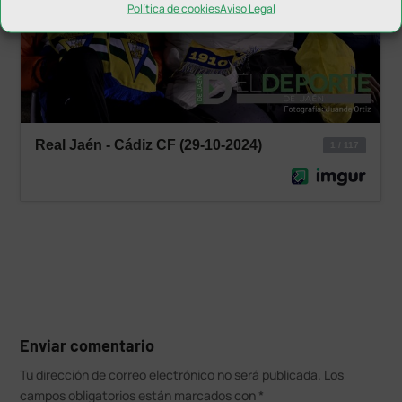
Política de cookies
Aviso Legal
Enviar comentario
Tu dirección de correo electrónico no será publicada.
Los
campos obligatorios están marcados con
*