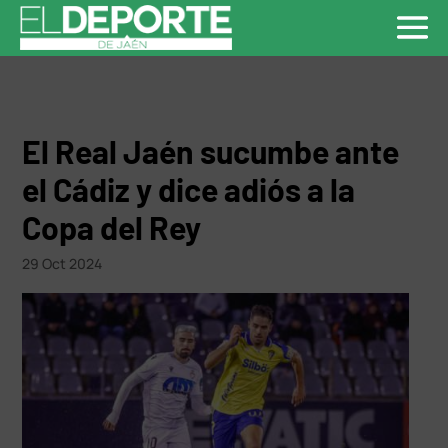
El Real Jaén sucumbe ante
el Cádiz y dice adiós a la
Copa del Rey
29 Oct 2024