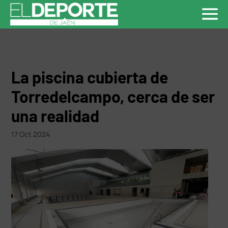
La piscina cubierta de
Torredelcampo, cerca de ser
una realidad
17 Oct 2024