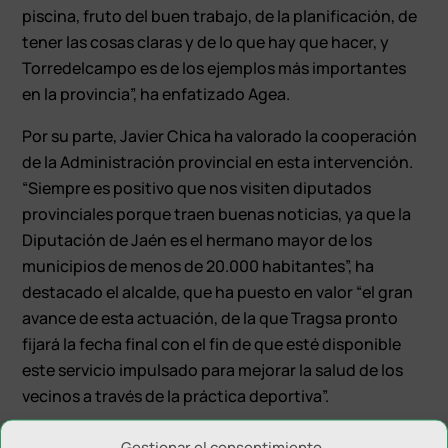
piscina, fruto del buen trabajo, de la planificación, de
tener las cosas claras y de lo que hay que hacer, y
Torredelcampo es de los ejemplos más importantes
en la provincia”, ha enfatizado Agea.
Por su parte, Javier Chica ha valorado la cooperación
de la Administración provincial en esta intervención.
“Siempre es positivo que nos visiten diputados
provinciales porque traen buenas noticias, ya que la
Diputación de Jaén es el hermano mayor de los
municipios de menos de 20.000 habitantes”, ha
destacado el alcalde, que ha puesto en valor “el gran
avance de esta actuación, de la que Tragsa pronto
fijará la fecha final con el fin de que esté disponible
este servicio impulsado para mejorar la salud de los
vecinos a través de la práctica deportiva”.
Las obras para construir esta piscina municipal se
Gestionar el consentimiento