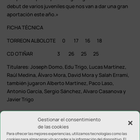
debut de varios juveniles que nos van a dar una gran
aportación este año.»
FICHA TÉCNICA
TORREON ALBOLOTE 0 17 16 18
CD OTIÑAR 3 26 25 25
Titulares: Joseph Domo, Edu Trigo, Lucas Martínez,
Raúl Medina, Álvaro Mora, David Mora y Salah Errami,
también jugaron Alberto Martínez, Paco Laso,
Antonio García, Sergio Sánchez, Alvaro Casanova y
Javier Trigo
Gestionar el consentimiento
de las cookies
Para ofrecer las mejores experiencias, utilizamos tecnologías como las
cookies para almacenar y/o acceder a la información del dispositivo. El