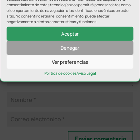
consentimiento de estas tecnologías nos permitirá procesar datos como
Enviar comentario
el comportamiento de navegación o las identificaciones únicas en este
sitio. No consentir o retirar el consentimiento, puede afectar
Tu dirección de correo electrónico no será publicada.
Los
negativamente a ciertas características y funciones.
campos obligatorios están marcados con
*
Aceptar
Denegar
Ver preferencias
Política de cookies
Aviso Legal