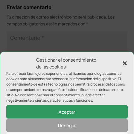
Enviar comentario
Tu dirección de correo electrónico no será publicada.
Los
campos obligatorios están marcados con
*
Gestionar el consentimiento
de las cookies
Para ofrecer las mejores experiencias, utilizamos tecnologías como las
cookies para almacenar y/o acceder a la información del dispositivo. El
consentimiento de estas tecnologías nos permitirá procesar datos como
el comportamiento de navegación o las identificaciones únicas en este
sitio. No consentir o retirar el consentimiento, puede afectar
negativamente a ciertas características y funciones.
Aceptar
Denegar