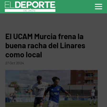
El UCAM Murcia frena la
buena racha del Linares
como local
27 Oct 2024