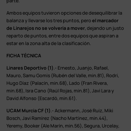
parte.
Ambos equipos tuvieron opciones de desequilibrar la
balanza y llevarse los tres puntos, pero
el marcador
de Linarejos no se volvería a mover
, dejando un justo
reparto de puntos, entre dos equipos que aspiran a
estar en la zona alta de la clasificación.
FICHA TÉCNICA
Linares Deportivo (1)
.- Ernesto, Juanjo, Rafael,
Mauro, Samu Gomis (Rubén del Valle, min.81), Rodri,
Hugo Díaz (Palacín, min.68), Lado (Fran Rivera,
min.68), Isra Cano (Raúl Rojas, min.81), Javi Lara y
David Alfonso (Escardó, min.61).
UCAM Murcia CF (1)
.- Ackermann, José Ruiz, Miki
Bosch, Javi Ramírez (Nacho Martínez, min.44),
Yeremy, Booker (Ale Marín, min.56), Segura, Urcelay,