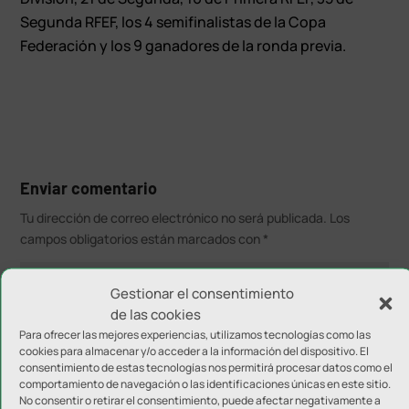
Segunda RFEF, los 4 semifinalistas de la Copa
Federación y los 9 ganadores de la ronda previa.
Enviar comentario
Tu dirección de correo electrónico no será publicada.
Los
campos obligatorios están marcados con
*
Gestionar el consentimiento
de las cookies
Para ofrecer las mejores experiencias, utilizamos tecnologías como las
cookies para almacenar y/o acceder a la información del dispositivo. El
consentimiento de estas tecnologías nos permitirá procesar datos como el
comportamiento de navegación o las identificaciones únicas en este sitio.
No consentir o retirar el consentimiento, puede afectar negativamente a