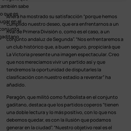
también sabe
lo que es
Anera ha mostrado su satisfacción “porque hemos
jugar en el
cumplido nuestro deseo, que era enfrentarnos a un
conjunto
rival de Primera División o, como es el caso, a un
gaditano
conjunto andaluz de Segunda”. “Nos enfrentaremos a
un club histórico que, a buen seguro, propiciará que
La Victoria presente una imagen espectacular. Creo
que nos merecíamos vivir un partido así y que
tendremos la oportunidad de disputarles la
clasificación con nuestro estadio a reventar” ha
añadido.
Peragón, que militó como futbolista en el conjunto
gaditano, destaca que los partidos coperos “tienen
una doble lectura y lo más positivo, con lo que nos
debemos quedar, es con la ilusión que podamos
generar en la ciudad”. “Nuestro objetivo real es el