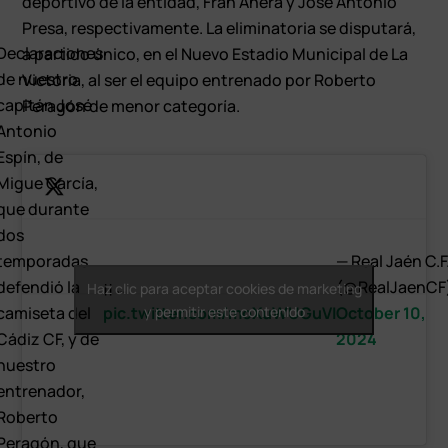
deportivo de la entidad, Fran Anera y José Antonio
Presa, respectivamente. La eliminatoria se disputará,
Declaraciones
a partido único, en el Nuevo Estadio Municipal de La
de nuestro
Victoria, al ser el equipo entrenado por Roberto
capitán José
Peragón de menor categoría.
Antonio
Espín, de
Migue García,
que durante
dos
temporadas
— Real Jaén C.F
defendió la
¡¡ …
(@RealJaenCF
Haz clic para aceptar cookies de marketing
camiseta del
pic.twitter.com/moXuWUGuVI
y permitir este contenido
October 10,
Cádiz CF, y de
2024
nuestro
entrenador,
Roberto
Peragón, que