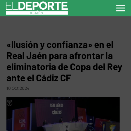
«Ilusión y confianza» en el
Real Jaén para afrontar la
eliminatoria de Copa del Rey
ante el Cádiz CF
10 Oct 2024