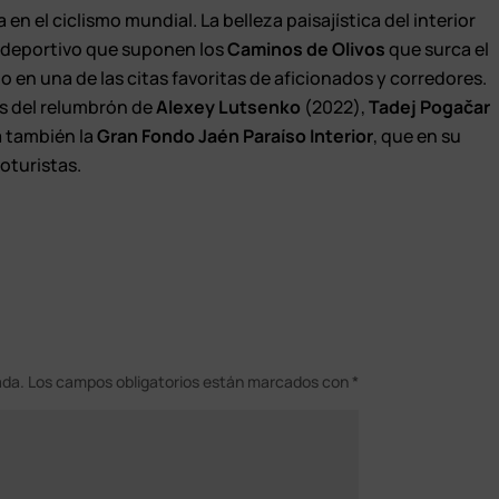
n el ciclismo mundial. La belleza paisajística del interior
o deportivo que suponen los
Caminos de Olivos
que surca el
o en una de las citas favoritas de aficionados y corredores.
es del relumbrón de
Alexey Lutsenko
(2022),
Tadej Pogačar
ja también la
Gran Fondo Jaén Paraíso Interior
, que en su
oturistas.
ada.
Los campos obligatorios están marcados con
*