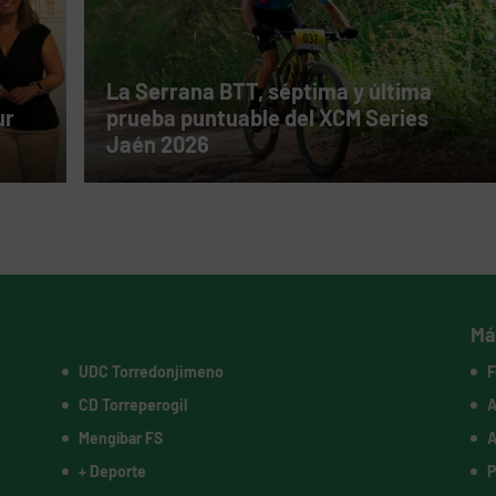
La Serrana BTT, séptima y última
ur
prueba puntuable del XCM Series
Jaén 2026
Má
UDC Torredonjimeno
F
CD Torreperogil
A
Mengíbar FS
A
+ Deporte
P