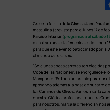
Crece la familia de la
Clásica Jaén Paraíso 
masculina (prevista para el lunes 17 de feb
Paraíso Interior
(
programada el sábado 15
disputará una cita femenina el domingo 1
para que este evento patrocinado por la
D
el mundo del ciclismo.
“Sólo unas pocas carreras son elegidas po
Copa de las Naciones
”, se enorgullece el
Momparler. “Es todo un premio para nosot
apoyando además a la base de nuestro depo
los
Caminos de Olivos
. Vamos a ser la cap
nuestra Clásica profesional, nuestra Gran
para nosotros, marca la diferencia y nos 