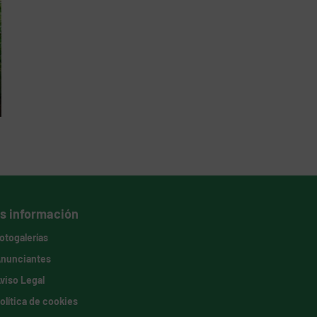
s información
otogalerías
nunciantes
viso Legal
olítica de cookies