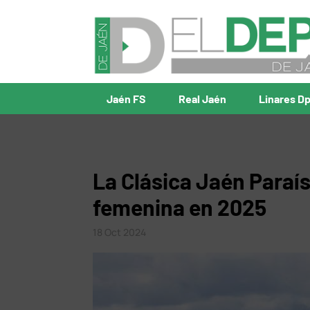
Jaén FS
Real Jaén
Linares D
La Clásica Jaén Paraís
femenina en 2025
18 Oct 2024