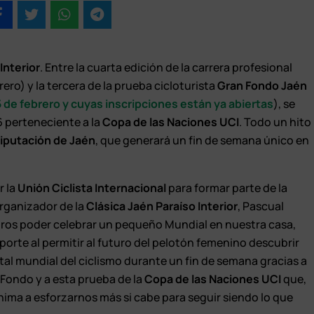
Interior
. Entre la cuarta edición de la carrera profesional
rero) y la tercera de la prueba cicloturista
Gran Fondo Jaén
 de febrero y cuyas inscripciones están ya abiertas
), se
6 perteneciente a la
Copa de las Naciones UCI
. Todo un hito
iputación de Jaén
, que generará un fin de semana único en
r la
Unión Ciclista Internacional
para formar parte de la
 organizador de la
Clásica Jaén Paraíso Interior
, Pascual
ros poder celebrar un pequeño Mundial en nuestra casa,
rte al permitir al futuro del pelotón femenino descubrir
ital mundial del ciclismo durante un fin de semana gracias a
 Fondo y a esta prueba de la
Copa de las Naciones UCI
que,
anima a esforzarnos más si cabe para seguir siendo lo que