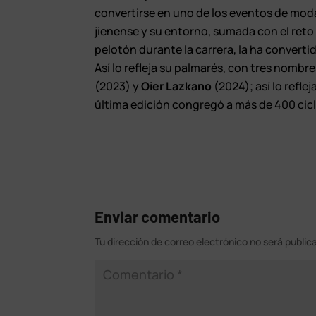
convertirse en uno de los eventos de moda e
jienense y su entorno, sumada con el ret
pelotón durante la carrera, la ha convertid
Así lo refleja su palmarés, con tres nombr
(2023) y
Oier Lazkano
(2024); así lo refle
última edición congregó a más de 400 cicl
Enviar comentario
Tu dirección de correo electrónico no será public