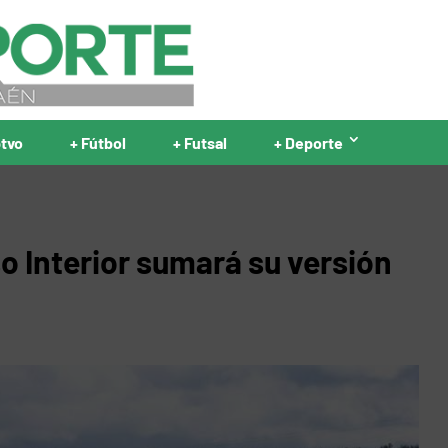
ptvo
+ Fútbol
+ Futsal
+ Deporte
o Interior sumará su versión