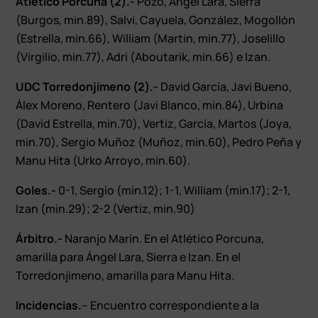
Atlético Porcuna (2).-
Pozo, Ángel Lara, Sierra
(Burgos, min.89), Salvi, Cayuela, González, Mogollón
(Estrella, min.66), William (Martin, min.77), Joselillo
(Virgilio, min.77), Adri (Aboutarik, min.66) e Izan.
UDC Torredonjimeno (2).-
David García, Javi Bueno,
Álex Moreno, Rentero (Javi Blanco, min.84), Urbina
(David Estrella, min.70), Vertiz, García, Martos (Joya,
min.70), Sergio Muñoz (Muñoz, min.60), Pedro Peña y
Manu Hita (Urko Arroyo, min.60).
Goles.-
0-1, Sergio (min.12); 1-1, William (min.17); 2-1,
Izan (min.29); 2-2 (Vertiz, min.90)
Árbitro.-
Naranjo Marín. En el Atlético Porcuna,
amarilla para Ángel Lara, Sierra e Izan. En el
Torredonjimeno, amarilla para Manu Hita.
Incidencias.
– Encuentro correspondiente a la