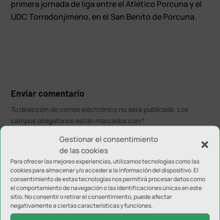
primera jornada de liga entre el Atlético Porcuna y el
UDC Torredonjimeno, en el San Benito de Porcuna.
Enviar comentario
Tu dirección de correo electrónico no será publicada.
Los
campos obligatorios están marcados con
*
Gestionar el consentimiento
de las cookies
Para ofrecer las mejores experiencias, utilizamos tecnologías como las
cookies para almacenar y/o acceder a la información del dispositivo. El
consentimiento de estas tecnologías nos permitirá procesar datos como
el comportamiento de navegación o las identificaciones únicas en este
sitio. No consentir o retirar el consentimiento, puede afectar
negativamente a ciertas características y funciones.