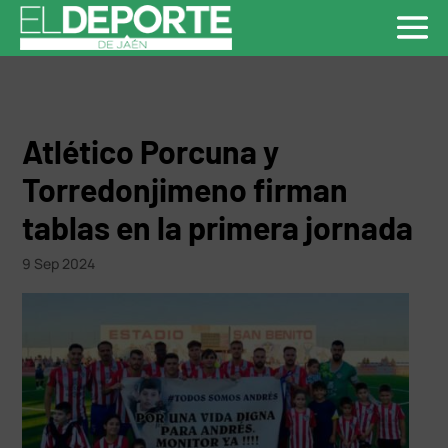
Atlético Porcuna y
Torredonjimeno firman
tablas en la primera jornada
9 Sep 2024