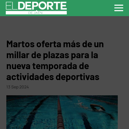
Martos oferta más de un
millar de plazas para la
nueva temporada de
actividades deportivas
13 Sep 2024