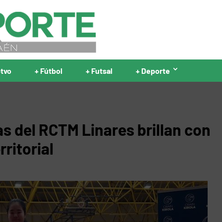
ptvo
+ Fútbol
+ Futsal
+ Deporte
s del RCTM Linares brillan con
rritorial