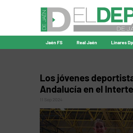
Jaén FS
Real Jaén
Linares D
Los jóvenes deportista
Andalucía en el Interte
11 Sep 2024