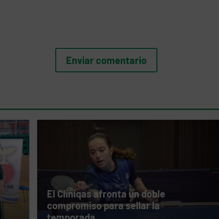
El Cliniqas afronta un doble
compromiso para sellar la
temporada