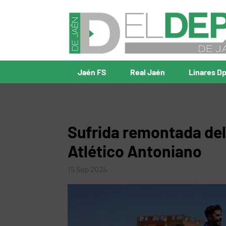
Jaén FS
Real Jaén
Linares D
Sufrida remontada del 
Atlético Antoniano
15 Sep 2024