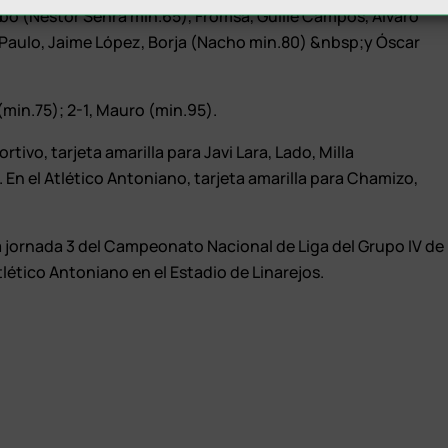
obo (Néstor Senra min.65), Fromsa, Guille Campos, Álvaro
 Paulo, Jaime López, Borja (Nacho min.80) &nbsp;y Óscar
 (min.75); 2-1, Mauro (min.95).
rtivo, tarjeta amarilla para Javi Lara, Lado, Milla
. En el Atlético Antoniano, tarjeta amarilla para Chamizo,
la jornada 3 del Campeonato Nacional de Liga del Grupo IV de
lético Antoniano en el Estadio de Linarejos.