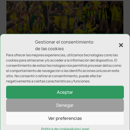
Gestionar el consentimiento
de las cookies
Inter JP Financial disputará el Trofeo del Olivo
Para ofrecer las mejores experiencias, utilizamos tecnologías como las
cookies para almacenar y/o acceder a la información del dispositivo. El
consentimiento de estas tecnologías nos permitirá procesar datos como
el comportamiento de navegación o las identificaciones únicas en este
sitio. No consentir o retirar el consentimiento, puede afectar
negativamente a ciertas características y funciones.
Aceptar
Denegar
Ver preferencias
Política de cookies
Aviso Legal