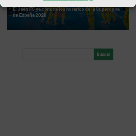
El Jaén FS ya conoce los horarios de la Supercopa
de España 2026