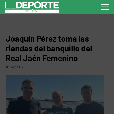
Joaquín Pérez toma las
riendas del banquillo del
Real Jaén Femenino
18 Sep 2024