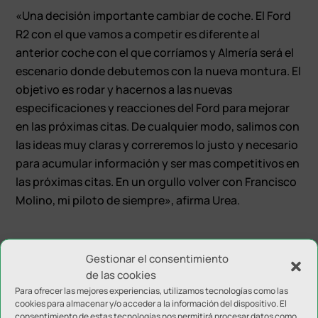
«Una decisión importante cambiar de coche. El Ford
R2 con el que vamos a competir es diferente al
anterior coche con el que corríamos y Almería será el
escenario donde debutemos con la nueva montura. El
objetivo es rodar y hacernos a las nuevas
especificaciones y reacciones del Ford para mejorar
en las próximas citas. De cualquier modo, salimos con
las ideas muy claras y correremos lo justo y necesario
para acumular información y ser mas competitivos en
las próximas citas. En un orgullo volver con Francisco
Molino, mi piloto de siempre», afirma Urea.
Gestionar el consentimiento
de las cookies
Para ofrecer las mejores experiencias, utilizamos tecnologías como las
cookies para almacenar y/o acceder a la información del dispositivo. El
Enviar comentario
consentimiento de estas tecnologías nos permitirá procesar datos como