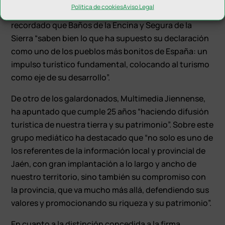
Política de cookies
Aviso Legal
muchos de ellos del entorno rural”. En esta línea, ha
recordado que Baños de la Encina y Segura de la
Sierra “saben bien lo que ha supuesto su declaración
como uno de los pueblos más bonitos de España: un
impulso turístico fundamental, colocando al turismo
como eje de su desarrollo”.
De otro de los galardonados, Multimedia Jiennense,
ha apuntado que cumple 25 años “haciendo difusión
turística de nuestra tierra y su patrimonio”. Sobre este
grupo mediático ha destacado que “no solo es uno de
los referentes de la información local y provincial de
Jaén, con gran implantación a lo largo y ancho de
nuestro territorio, sino también su compromiso con
la provincia, que va mucho más allá, defendiendo sus
valores y promocionando su riqueza y su patrimonio”.
En cuanto a la distinción concedida a la firma