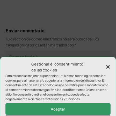
Enviar comentario
Tu dirección de correo electrónico no será publicada.
Los
campos obligatorios están marcados con
*
Gestionar el consentimiento
de las cookies
Para ofrecer las mejores experiencias, utilizamos tecnologías como las
cookies para almacenar y/o acceder a la información del dispositivo. El
consentimiento de estas tecnologías nos permitirá procesar datos como
el comportamiento de navegación o las identificaciones únicas en este
sitio. No consentir o retirar el consentimiento, puede afectar
negativamente a ciertas características y funciones.
Aceptar