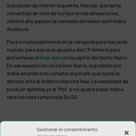
la posición de interior izquierda. Marcial, que se ha
convertido en otro de los fijos en las alineaciones,
vistió el año pasado la camiseta del Maavi de Primera
Andaluza.
Poca o nula experiencia en la categoría para las caras
nuevas, pero esa es la apuesta del CP Almería para
enfrentarse al
Real Jaén
en la capital del Santo Reino.
En esa expedición no irá Dani Ibarra, expulsado por
doble amarilla tras cometer el penalti que costó la
derrota ante el Atlético Mancha Real. La necesidad de
puntuar apremia ya al ‘Poli’ si no quiere pasar malos
ratos en esta temporada 24/25.
Gestionar el consentimiento