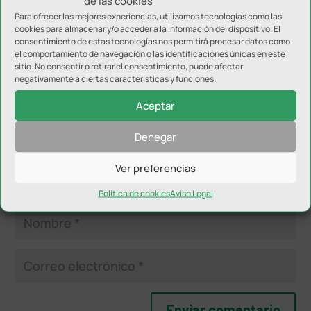
de las cookies
Para ofrecer las mejores experiencias, utilizamos tecnologías como las
Enviar comentario
cookies para almacenar y/o acceder a la información del dispositivo. El
consentimiento de estas tecnologías nos permitirá procesar datos como
Tu dirección de correo electrónico no será publicada.
Los
el comportamiento de navegación o las identificaciones únicas en este
campos obligatorios están marcados con
*
sitio. No consentir o retirar el consentimiento, puede afectar
negativamente a ciertas características y funciones.
Aceptar
Denegar
Ver preferencias
Política de cookies
Aviso Legal