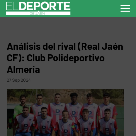
Análisis del rival (Real Jaén
CF): Club Polideportivo
Almería
27 Sep 2024