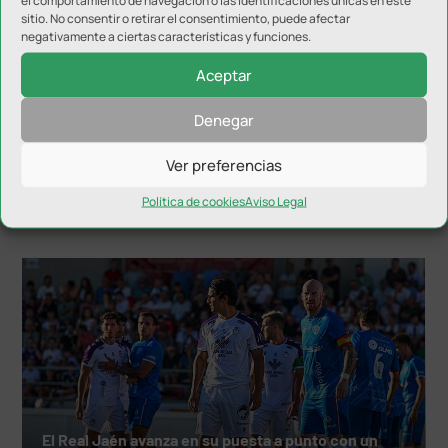
el comportamiento de navegación o las identificaciones únicas en este
sitio. No consentir o retirar el consentimiento, puede afectar
negativamente a ciertas características y funciones.
Aceptar
Denegar
Diputación pasará a ser el segundo patrocinador
Ver preferencias
principal del Real Jaén
Política de cookies
Aviso Legal
El Real Jaén avanza en su puesta a punto con un