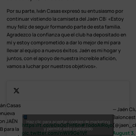
Por su parte, Iván Casas expresó su entusiasmo por
continuar vistiendo la camiseta del Jaén CB: «Estoy
muy feliz de seguir formando parte de esta familia.
Agradezco la confianza que el club ha depositado en
mí y estoy comprometido a dar lo mejor de mí para
llevar al equipo a nuevos éxitos. Jaén es mi hogar y
juntos, con el apoyo de nuestra increíble afición,
vamos a luchar por nuestros objetivos».
ván Casas
— Jaén Cl
enueva
Baloncest
on JAÉN
Haz clic para aceptar cookies de marketing
https://t.co/e0sOoTHf6n
#TodoAlRojo
(@jaen_c
B para la
y permitir este contenido
pic.twitter.com/nWIi9Ge1Vf
August 3,