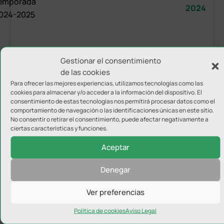
emporada
2024
024-2025
Gestionar el consentimiento
de las cookies
Para ofrecer las mejores experiencias, utilizamos tecnologías como las
cookies para almacenar y/o acceder a la información del dispositivo. El
consentimiento de estas tecnologías nos permitirá procesar datos como el
comportamiento de navegación o las identificaciones únicas en este sitio.
No consentir o retirar el consentimiento, puede afectar negativamente a
ciertas características y funciones.
Enviar comentario
Aceptar
Tu dirección de correo electrónico no será publicada.
Los
campos obligatorios están marcados con
*
Denegar
Ver preferencias
Política de cookies
Aviso Legal