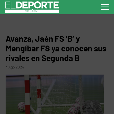
Avanza, Jaén FS ‘B’ y
Mengíbar FS ya conocen sus
rivales en Segunda B
4 Ago 2024