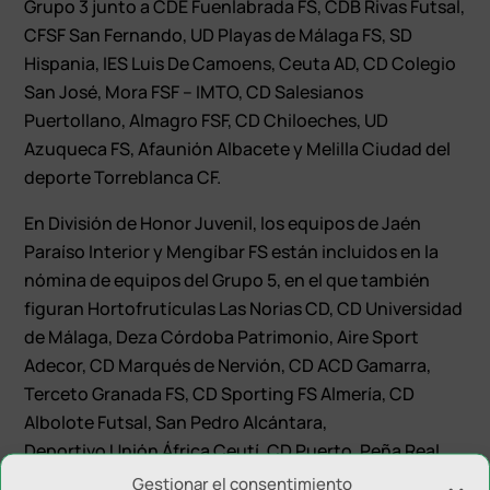
Grupo 3 junto a CDE Fuenlabrada FS, CDB Rivas Futsal,
CFSF San Fernando, UD Playas de Málaga FS, SD
Hispania, IES Luis De Camoens, Ceuta AD, CD Colegio
San José, Mora FSF – IMTO, CD Salesianos
Puertollano, Almagro FSF, CD Chiloeches, UD
Azuqueca FS, Afaunión Albacete y Melilla Ciudad del
deporte Torreblanca CF.
En División de Honor Juvenil, los equipos de Jaén
Paraíso Interior y Mengíbar FS están incluidos en la
nómina de equipos del Grupo 5, en el que también
figuran Hortofrutículas Las Norias CD, CD Universidad
de Málaga, Deza Córdoba Patrimonio, Aire Sport
Adecor, CD Marqués de Nervión, CD ACD Gamarra,
Terceto Granada FS, CD Sporting FS Almería, CD
Albolote Futsal, San Pedro Alcántara,
Deportivo Unión África Ceutí, CD Puerto, Peña Real
Madrid de Melilla y Rusadir CF.
Gestionar el consentimiento