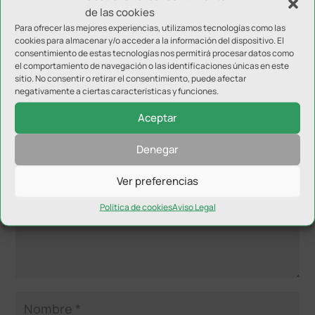
de las cookies
Para ofrecer las mejores experiencias, utilizamos tecnologías como las
cookies para almacenar y/o acceder a la información del dispositivo. El
consentimiento de estas tecnologías nos permitirá procesar datos como
el comportamiento de navegación o las identificaciones únicas en este
sitio. No consentir o retirar el consentimiento, puede afectar
negativamente a ciertas características y funciones.
Enviar comentario
Aceptar
Tu dirección de correo electrónico no será publicada.
Los
campos obligatorios están marcados con
*
Denegar
Ver preferencias
Política de cookies
Aviso Legal