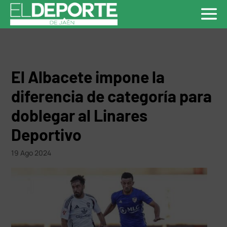
El Albacete impone la
diferencia de categoría para
doblegar al Linares
Deportivo
19 Ago 2024