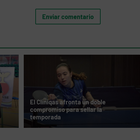
El Cliniqas afronta un doble
compromiso para sellar la
temporada