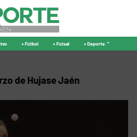
ptvo
+ Fútbol
+ Futsal
+ Deporte
rzo de Hujase Jaén