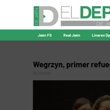
Jaén FS
Real Jaén
Linares D
Wegrzyn, primer refue
26 Jul 2024