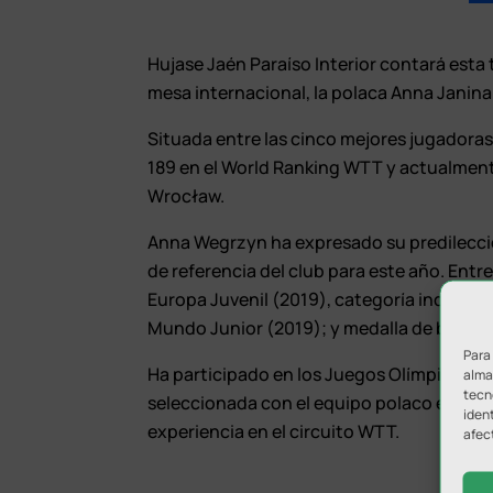
Hujase Jaén Paraíso Interior contará esta
mesa internacional, la polaca Anna Janin
Situada entre las cinco mejores jugadoras
189 en el World Ranking WTT y actualmen
Wrocław.
Anna Wegrzyn ha expresado su predilecció
de referencia del club para este año. Ent
Europa Juvenil (2019), categoría individ
Mundo Junior (2019); y medalla de bronc
Para
Ha participado en los Juegos Olímpicos de
almac
tecn
seleccionada con el equipo polaco en las
ident
experiencia en el circuito WTT.
afec