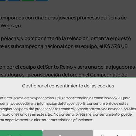
 temporada con una de las jóvenes promesas del tenis de
a Wegrzyn.
 polacas, y componente de la selección, ostenta el puesto
te es subcampeona nacional con su equipo, el KS AZS UE
n por el equipo del Santo Reino y será una de las jugadoras
re sus logros, la consecución del oro en el Campeonato de
ual; bronce (en dobles femeninos) en el Campeonato del
Gestionar el consentimiento de las cookies
e en el Campeonato Europeo por equipos (2019).
 ofrecer las mejores experiencias, utilizamos tecnologías como las cookies para
 la Juventud (2018) y actualmente es una de las cuatro
enar y/o acceder a la información del dispositivo. El consentimiento de estas
ologías nos permitirá procesar datos como el comportamiento de navegación o las
 Olimpiadas de París 2024. Tiene además una amplia
ificaciones únicas en este sitio. No consentir o retirar el consentimiento, puede
tar negativamente a ciertas características y funciones.