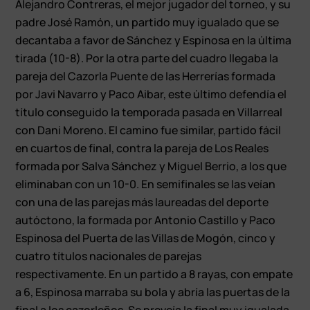
Alejandro Contreras, el mejor jugador del torneo, y su
padre José Ramón, un partido muy igualado que se
decantaba a favor de Sánchez y Espinosa en la última
tirada (10-8). Por la otra parte del cuadro llegaba la
pareja del Cazorla Puente de las Herrerías formada
por Javi Navarro y Paco Aibar, este último defendía el
título conseguido la temporada pasada en Villarreal
con Dani Moreno. El camino fue similar, partido fácil
en cuartos de final, contra la pareja de Los Reales
formada por Salva Sánchez y Miguel Berrio, a los que
eliminaban con un 10-0. En semifinales se las veían
con una de las parejas más laureadas del deporte
autóctono, la formada por Antonio Castillo y Paco
Espinosa del Puerta de las Villas de Mogón, cinco y
cuatro títulos nacionales de parejas
respectivamente. En un partido a 8 rayas, con empate
a 6, Espinosa marraba su bola y abría las puertas de la
final a los cazorleños. Se preveía la final muy igualada.