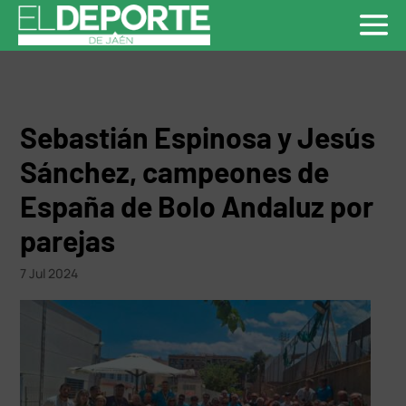
Sebastián Espinosa y Jesús
Sánchez, campeones de
España de Bolo Andaluz por
parejas
7 Jul 2024