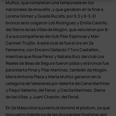
Muñoz, que completan una temporada en los
nacionales de ensueño, y que ganaban en la final a
Lorena Gómez y Guada Ruzafa, por 6.3 y 6-5. El
bronce se lo colgaron Loli Rodríguez y Emilia Castillo,
del Sierra de las Villas de Mogón, que vencieron por 8-
0 a sus compañeras de club Pilar Espinosa y Mari
Carmen Trujillo. A este club se fue el oro en 2ª
Femenina, con Encarni Gallardo Y Toni Castellón,
mientras que Rosa Pérez y Natalia Ruiz del club Los
Reales de Beas de Segura fueron plata y el bronce fue
para Marta Pinel y Pilar Martínez, también de Mogón.
María Antonia Plaza y María Muñoz ganaron en la
categoría de Veteranas por delante de Censi Martínez
y Paqui Valiente, del Ferial, y Cecilia Martínez, Sierra
de las Villas, y Juani Chacón, del Ferial.
En 2ª Masculina la juventud dominó el pódium, ya que
los cuatro miembros de las dos parejas finalistas son