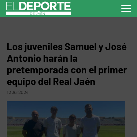
Los juveniles Samuel y José
Antonio harán la
pretemporada con el primer
equipo del Real Jaén
12 Jul 2024