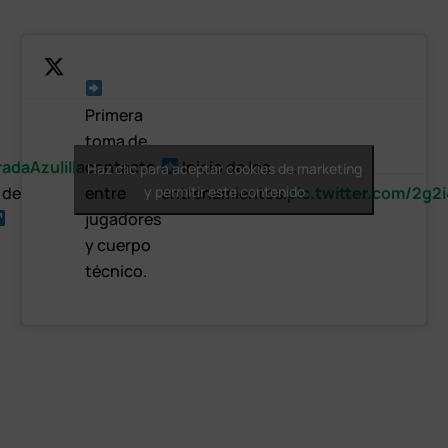
Primera
toma de
daAzulilla
contacto
Inicio de los
…
Haz clic para aceptar cookies de marketing
 de
entre
y permitir este contenido
entrenamientos.
pic.twitter.com/2g2
jugadores
y cuerpo
técnico.