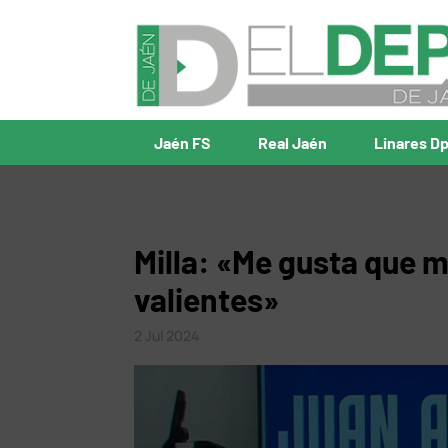
Jaén FS
Real Jaén
Linares D
Milla: «Me gusta que 
valientes»
2 Jul 2024