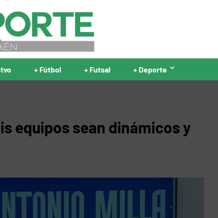
ptvo
+ Fútbol
+ Futsal
+ Deporte
mis equipos sean dinámicos y