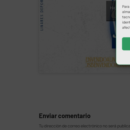
Para
Haz clic p
almac
y
tecn
ident
afec
Enviar comentario
Tu dirección de correo electrónico no será public