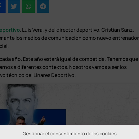
eportivo
, Luis Vera, y del director deportivo, Cristian Sanz,
er ante los medios de comunicación como nuevo entrenado
ial.
 cada año. Este año estará igual de competida. Tenemos que
arnos a diferentes contextos. Nosotros vamos a ser los
vo técnico del Linares Deportivo.
Gestionar el consentimiento de las cookies