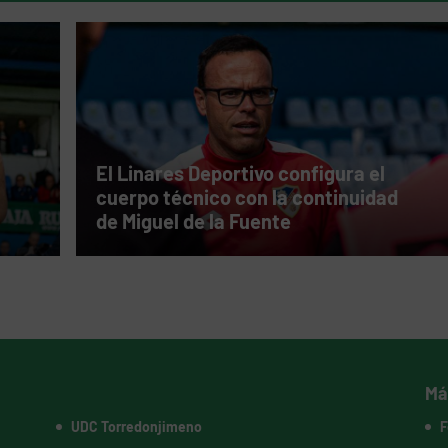
El Linares Deportivo configura el
cuerpo técnico con la continuidad
de Miguel de la Fuente
Má
UDC Torredonjimeno
F