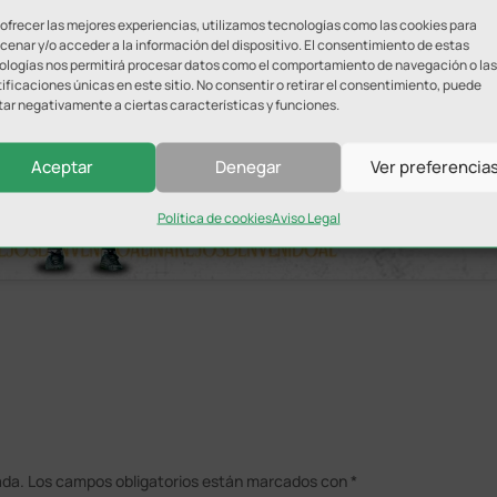
 ofrecer las mejores experiencias, utilizamos tecnologías como las cookies para
ara aceptar cookies de marketing
enar y/o acceder a la información del dispositivo. El consentimiento de estas
 permitir este contenido
ologías nos permitirá procesar datos como el comportamiento de navegación o las
ificaciones únicas en este sitio. No consentir o retirar el consentimiento, puede
tar negativamente a ciertas características y funciones.
Aceptar
Denegar
Ver preferencia
Política de cookies
Aviso Legal
ada.
Los campos obligatorios están marcados con
*