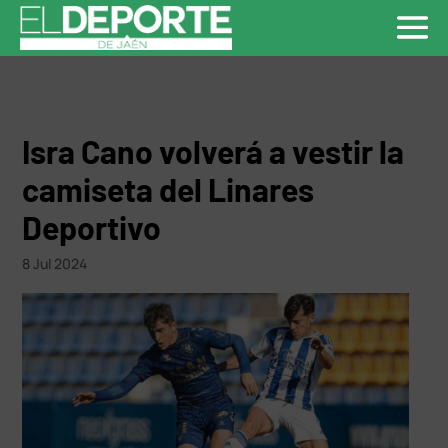
Isra Cano volverá a vestir la
camiseta del Linares
Deportivo
8 Jul 2024