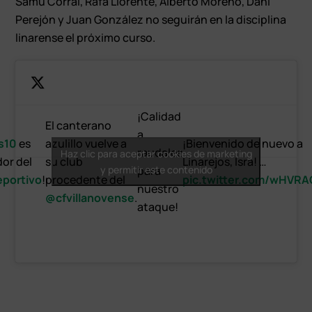
Samu Corral, Rafa Llorente, Alberto Moreno, Dani
Perejón y Juan González no seguirán en la disciplina
linarense el próximo curso.
¡Calidad
El canterano
a
s10
es
azulillo vuelve a
¡Bienvenido de nuevo a
raudales
Haz clic para aceptar cookies de marketing
or del
su club
Linarejos, Isra! …
y permitir este contenido
para
portivo
!
procedente del
pic.twitter.com/wHVR
nuestro
@cfvillanovense
.
ataque!