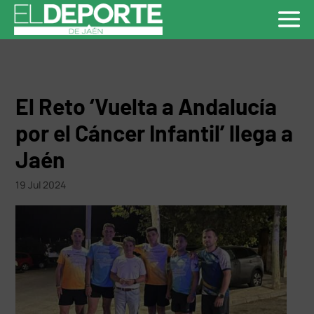
El Reto ‘Vuelta a Andalucía
por el Cáncer Infantil’ llega a
Jaén
19 Jul 2024