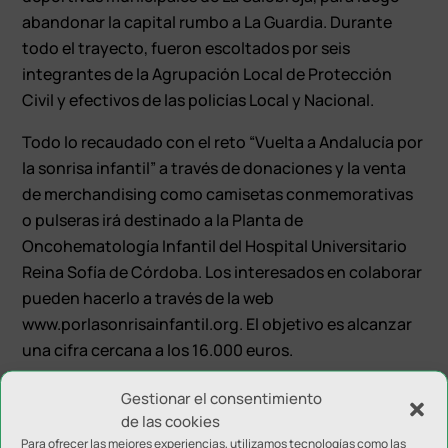
abandonar la capital rumbo a La Guardia. Durante
todo el trayecto, fueron escoltados por seis
integrantes de la Agrupación Local de Protección
Civil y efectivos de las policías Local y Nacional.
Todo lo recaudado con el reto “Vuelta a Andalucía por
la sonrisa infantil” a través de donaciones y la venta
de merchandising como camisetas conmemorativas
o pulseras irá destinado a la Planta de
Oncohematología Infantil del Hospital Universitario
Reina Sofía de Córdoba. Los interesados en colaborar
pueden hacerlo a través de la web
www.porlasonrisainfantil.org. El objetivo es alcanzar
una cifra cercana a los 16.000 euros.
Gestionar el consentimiento
de las cookies
Para ofrecer las mejores experiencias, utilizamos tecnologías como las