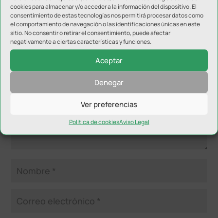
cookies para almacenar y/o acceder a la información del dispositivo. El
consentimiento de estas tecnologías nos permitirá procesar datos como
el comportamiento de navegación o las identificaciones únicas en este
Enviar comentario
sitio. No consentir o retirar el consentimiento, puede afectar
negativamente a ciertas características y funciones.
Tu dirección de correo electrónico no será publicada.
Los
campos obligatorios están marcados con
*
Aceptar
Denegar
Ver preferencias
Política de cookies
Aviso Legal