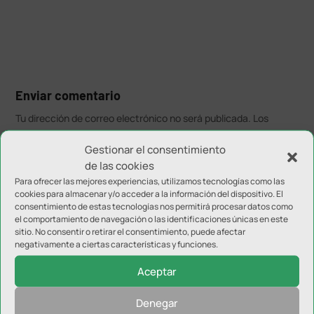
Enviar comentario
Tu dirección de correo electrónico no será publicada.
Los
campos obligatorios están marcados con
*
Gestionar el consentimiento
de las cookies
Para ofrecer las mejores experiencias, utilizamos tecnologías como las
cookies para almacenar y/o acceder a la información del dispositivo. El
consentimiento de estas tecnologías nos permitirá procesar datos como
el comportamiento de navegación o las identificaciones únicas en este
sitio. No consentir o retirar el consentimiento, puede afectar
negativamente a ciertas características y funciones.
Aceptar
Denegar