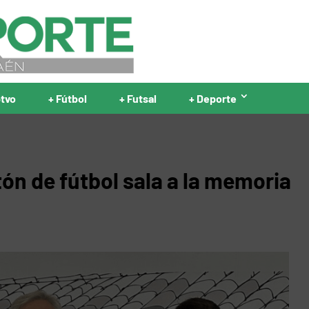
ptvo
+ Fútbol
+ Futsal
+ Deporte
ón de fútbol sala a la memoria