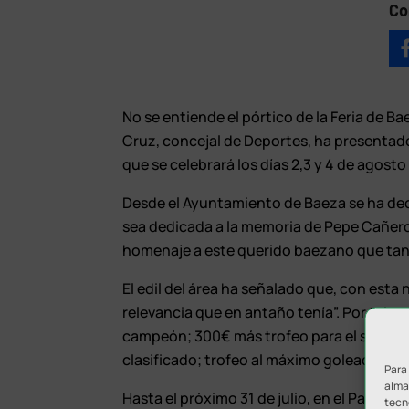
Co
No se entiende el pórtico de la Feria de Ba
Cruz, concejal de Deportes, ha presentado
que se celebrará los días 2,3 y 4 de agost
Desde el Ayuntamiento de Baeza se ha deci
sea dedicada a la memoria de Pepe Cañero.
homenaje a este querido baezano que tanto
El edil del área ha señalado que, con esta
relevancia que en antaño tenía”. Por tal m
campeón; 300€ más trofeo para el subcamp
clasificado; trofeo al máximo goleador y a
Para
almac
Hasta el próximo 31 de julio, en el Patron
tecn