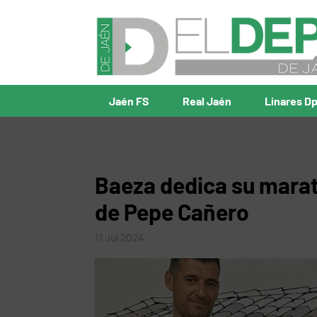
Jaén FS
Real Jaén
Linares D
Baeza dedica su marat
de Pepe Cañero
11 Jul 2024