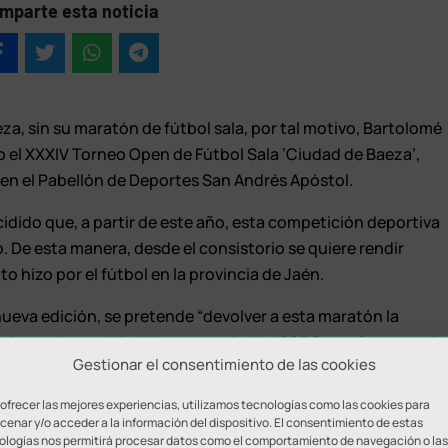
mparte esta noticia
eza, sin su maratón de fútbol sala, por tal motivo, Bartolomé
 el XXXIV Torneo Open de Fútbol Sala ‘Ciudad de Baeza’,
o en el Pabellón de Deportes San Andrés Apóstol.
dido que, a partir de este año, esta competición deportiva
 De esta manera, desde el consistorio se quiere rendir
 hizo por el fútbol en la provincia de Jaén.
 nueva edición, se pretende “devolver a esta maratón la
otivo se ha establecido un premio de 1.200€ y trofeo para el
Gestionar el consentimiento de las cookies
eón; balón y trofeo para el tercer y cuarto equipo
l jugador MVP.
 ofrecer las mejores experiencias, utilizamos tecnologías como las cookies para
enar y/o acceder a la información del dispositivo. El consentimiento de estas
ato de Juventud y Deportes, se podrán inscribir los equipos
ologías nos permitirá procesar datos como el comportamiento de navegación o las