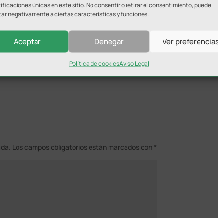
ificaciones únicas en este sitio. No consentir o retirar el consentimiento, puede
rán participar será de 24 contando cada uno de ellos, con un
tar negativamente a ciertas características y funciones.
 de que puedan hacer uso de ella entre partido y partido.
tará con árbitros federados. También, en estos días el
Aceptar
Denegar
Ver preferencia
e barra.
Política de cookies
Aviso Legal
ada.
Los campos obligatorios están marcados con
*