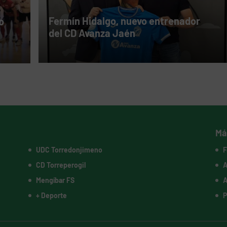
Fermín Hidalgo, nuevo entrenador
o
del CD Avanza Jaén
Má
UDC Torredonjimeno
F
CD Torreperogil
A
Mengíbar FS
A
+ Deporte
P