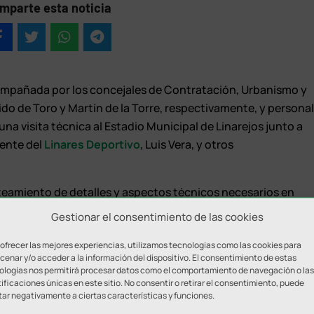
mparte esta noticia
acompañada por los concejales de Contratación, Urbanismo y
do de Toro y Martín de la Torre, respectivamente, y persona
una visita técnica al Estadio Municipal de Linarejos junto a
dente del
Linares Deportivo
, Luis Vera, y otros
teamiento de detalles y aspectos técnicos necesarios en
l. Previamente a la visita, ha tenido lugar una reunión de
Gestionar el consentimiento de las cookies
 ofrecer las mejores experiencias, utilizamos tecnologías como las cookies para
es deportivas se produce días después de que haya sido
enar y/o acceder a la información del dispositivo. El consentimiento de estas
ologías nos permitirá procesar datos como el comportamiento de navegación o las
bard Martín de la Oliva el contrato de servicios de
ificaciones únicas en este sitio. No consentir o retirar el consentimiento, puede
tativa (dirección de obra y dirección de ejecución de obra) y
tar negativamente a ciertas características y funciones.