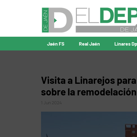
Jaén FS
Real Jaén
Linares D
Visita a Linarejos par
sobre la remodelación
1 Jun 2024