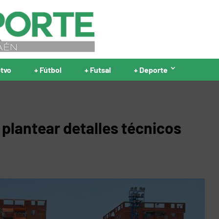
ptvo
+ Fútbol
+ Futsal
+ Deporte
a plantear detalles técnicos