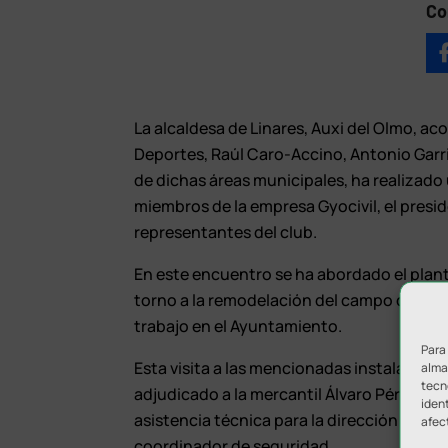
Co
La alcaldesa de Linares, Auxi del Olmo, 
Deportes, Raúl Caro-Accino, Antonio Garri
de dichas áreas municipales, ha realizado 
miembros de la empresa Gyocivil, el presi
representantes del club.
En este encuentro se ha abordado el plan
torno a la remodelación del campo de fútbo
trabajo en el Ayuntamiento.
Para
Esta visita a las mencionadas instalacion
almac
tecn
adjudicado a la mercantil Álvaro Pérez-Lom
ident
asistencia técnica para la dirección facul
afec
coordinador de seguridad.