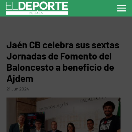
Jaén CB celebra sus sextas
Jornadas de Fomento del
Baloncesto a beneficio de
Ajdem
21 Jun 2024