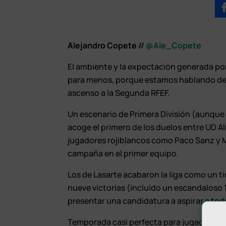
Alejandro Copete //
@Ale_Copete
El ambiente y la expectación generada por
para menos, porque estamos hablando de la
ascenso a la Segunda RFEF.
Un escenario de Primera División (aunque 
acoge el primero de los duelos entre UD Al
jugadores rojiblancos como Paco Sanz y M
campaña en el primer equipo.
Los de Lasarte acabaron la liga como un tir
nueve victorias (incluido un escandaloso 1
presentar una candidatura a aspirar a to
Temporada casi perfecta para jugadores c