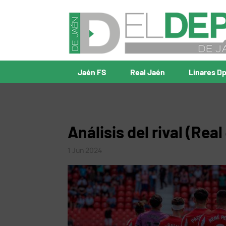
Jaén FS
Real Jaén
Linares D
Análisis del rival (Rea
1 Jun 2024