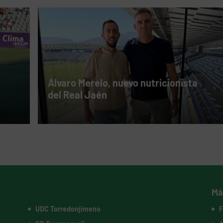
Álvaro Merelo, nuevo nutricionista
del Real Jaén
Má
UDC Torredonjimeno
F