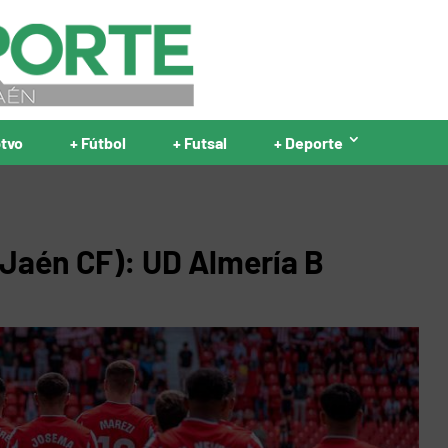
ptvo
+ Fútbol
+ Futsal
+ Deporte
l Jaén CF): UD Almería B