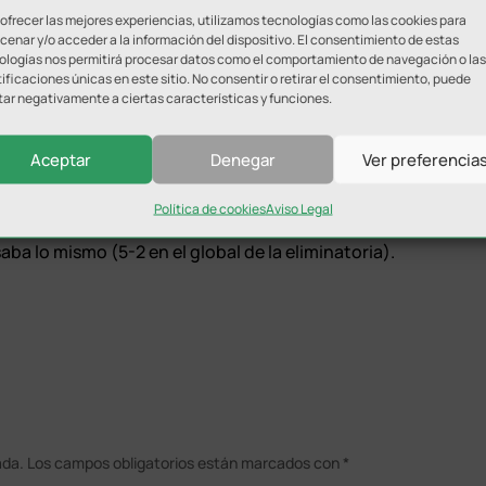
istas Cantón, Gázquez y Marsu; y los delanteros Hugo
 ofrecer las mejores experiencias, utilizamos tecnologías como las cookies para
enar y/o acceder a la información del dispositivo. El consentimiento de estas
 (11 goles).
ologías nos permitirá procesar datos como el comportamiento de navegación o las
ificaciones únicas en este sitio. No consentir o retirar el consentimiento, puede
 sido el equipo más goleador de toda la tabla con 73
tar negativamente a ciertas características y funciones.
on buenos, encajando la cifra de 28 tantos en todo el
Aceptar
Denegar
Ver preferencia
conjunto lagarto en los dos partidos de liga regular del Grupo
Política de cookies
Aviso Legal
ico Malagueño demostró que esas estadísticas están para
ba lo mismo (5-2 en el global de la eliminatoria).
ada.
Los campos obligatorios están marcados con
*