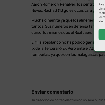
Aarón Romero y Peñalver; los centrocamp
Para
almac
Neves, Rachad (13 goles), Luis Lara y Loren
tecn
ident
Mucha dinamita ya que los almerienses han
afec
tantos. Sus números en defensa también s
curso, los mismos que el Real Jaén.
El filial rojiblanco no ha podido ganar al 
IX de la Tercera RFEF. Pero ante el Atlét
romperlas, ya que con los malaguistas pasa
Enviar comentario
Tu dirección de correo electrónico no será public