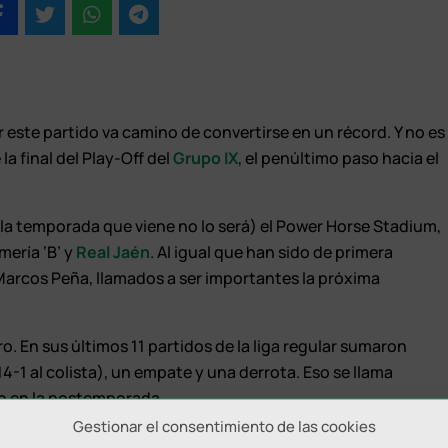
 este partido va camino de convertirse en un récord. Y no es
 final del Play-Off del
Grupo IX
, el penúltimo paso hacia el
la temporada que viene no lo será) el Power Horse Stadium,
mería ‘B’ y
Real Jaén
. Al igual que han sido de primera
arcos Peña, llamados a ser importantes la próxima
o. En sus últimos 11 partidos de la liga regular sumaron
4-1 al colista), un empate y una derrota. Eso se llama
do en la postemporada.
Gestionar el consentimiento de las cookies
omo el portero Bruno Iribarne, los defensas René Pérez,