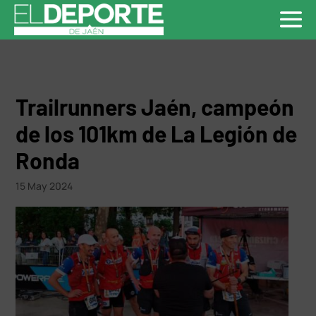
Trailrunners Jaén, campeón
de los 101km de La Legión de
Ronda
15 May 2024