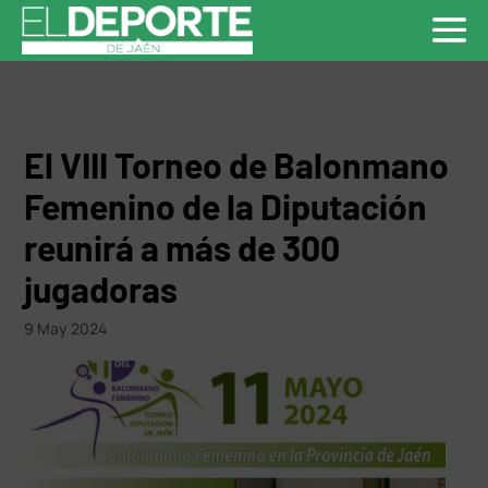
El VIII Torneo de Balonmano
Femenino de la Diputación
reunirá a más de 300
jugadoras
9 May 2024